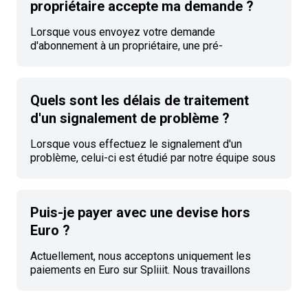
spécimen de chèque. Mettre à jour l'IBAN Cliquez
propriétaire accepte ma demande ?
sur votre photo de profil en haut à droite sur la page
d'accueil. Sélectionnez Informations bancaires
Lorsque vous envoyez votre demande
dans le menu déroulant. À droite
d'abonnement à un propriétaire, une pré-
autorisation de paiement est effectuée auprès de
votre banque pour vérifier que le moyen de
paiement est valide. Vous ne serez débité que
Quels sont les délais de traitement
lorsque le propriétaire acceptera votre demande.
Les pré-autorisations ne sont pas des débits réels.
d'un signalement de problème ?
Certaines banques les affichent dans vos débits,
ces transactions sont automatiquement
Lorsque vous effectuez le signalement d'un
supprimées. Le délai dépend de l'établissement
problème, celui-ci est étudié par notre équipe sous
bancaire.
48h. Une fois validé, le remboursement est
effectué immédiatement sur votre solde. Vous
pouvez également consulter l'article Comment
Puis-je payer avec une devise hors
signaler un problème ?
Euro ?
Actuellement, nous acceptons uniquement les
paiements en Euro sur Spliiit. Nous travaillons
activement à intégrer de nouvelles devises. Vous
pouvez également consulter l'article Puis-je payer