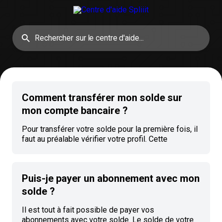
Comment transférer mon solde sur
mon compte bancaire ?
Pour transférer votre solde pour la première fois, il
faut au préalable vérifier votre profil. Cette
démarche est expliquée dans l'article Comment
vérifier mon profil ? Virer les fonds Cliquez sur
votre photo de profil en haut à droite sur la page
Puis-je payer un abonnement avec mon
d'accueil. Dans le menu qui s'affiche, cliquez sur le
Mon solde. En dessous du montant Fonds validés,
solde ?
vous
Il est tout à fait possible de payer vos
abonnements avec votre solde. Le solde de votre