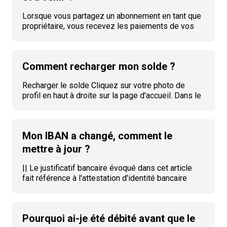
Votre profil doit être vérifié pour pouvoir activer
cette option. | Votre solde peut également
Lorsque vous partagez un abonnement en tant que
propriétaire, vous recevez les paiements de vos
co-abonnés sur votre solde. Les paiements du
mois en cours sont validés 30 jours après avoir été
reçu afin de s'assurer que les co-abonnés ont bien
Comment recharger mon solde ?
eu accès au service durant le mois complet. Pour
résumer : Fonds validés est le montant de votre
Recharger le solde Cliquez sur votre photo de
solde disponible à l'usage. À venir est le montant
profil en haut à droite sur la page d'accueil. Dans le
des paiements en attente de validation. | Votre
menu qui s'affiche, cliquez sur le Mon solde. Sur la
solde peut notamment vous se
page Mon solde, vous pouvez cliquer sur le bouton
Recharger. Choisissez le montant à créditer sur
Mon IBAN a changé, comment le
votre solde puis cliquez sur Suivant. Une fois le
paiement validé, le solde est **automatiquement c
mettre à jour ?
|| Le justificatif bancaire évoqué dans cet article
fait référence à l'attestation d'identité bancaire
contenant notamment les numéros IBAN et BIC.
Pour la France il s'agit du RIB, pour la Belgique une
photo de la carte bancaire, pour la Suisse les
Pourquoi ai-je été débité avant que le
informations bancaires et pour le Québec un