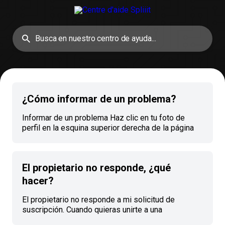
¿Cómo informar de un problema?
Informar de un problema Haz clic en tu foto de
perfil en la esquina superior derecha de la página
de inicio. Selecciona Informar de un problema en el
menú desplegable. Haz clic en Entiendo tras leer
los términos y condiciones. Selecciona la
El propietario no responde, ¿qué
suscripción correspondiente y el motivo de la
solicitud. También puedes adjuntar una imagen y
hacer?
una justificación escrita. | Nuestro equipo revisa
cada solicitud en un plazo de 48 horas laborables.
El propietario no responde a mi solicitud de
Todos los reembolsos se h
suscripción. Cuando quieras unirte a una
suscripción, el propietario tiene 48 horas para