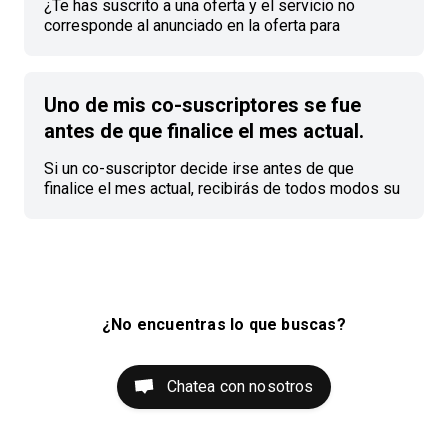
aparecer en tu cuenta al mismo tiempo,
¿Te has suscrito a una oferta y el servicio no
dependiendo de tu entidad bancaria. | Las
corresponde al anunciado en la oferta para
preautorizaci
compartir? Ejemplo: el propietario había anunciado
una suscripción Premium de Netflix y resulta que
es una suscripción estándar de Netflix. Puedes
Uno de mis co-suscriptores se fue
hablarlo con el propietario a través del** chat
grupal**, puede ser un error y el propietario puede
antes de que finalice el mes actual.
actualizar su cuenta para que coincida con la oferta
para compartir. Si la situación no cambia, puedes**
Si un co-suscriptor decide irse antes de que
informar de un problema **por
finalice el mes actual, recibirás de todos modos su
pago completo. También puedes leer el artículo
¿Qué hacer cuando un co-suscriptor se va de mi
suscripción?
¿No encuentras lo que buscas?
Chatea con nosotros