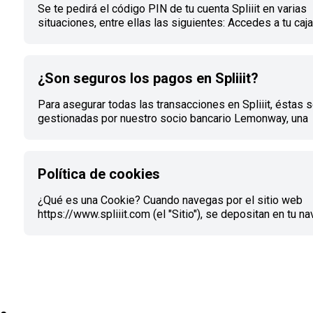
Se te pedirá el código PIN de tu cuenta Spliiit en varias
haciendo clic en tu foto de perfil y luego
situaciones, entre ellas las siguientes: Accedes a tu caja
de inicio de sesión Recuperas tus fondos Cambias tu I
Borras tu cuenta Crear o cambiar tu código PIN Haz clic 
foto de perfil y luego en Información personal. En la sec
¿Son seguros los pagos en Spliiit?
Seguridad, haz clic en la línea Código PIN. Introduce tu 
de 4 dígitos. Haz clic en el enlace enviado para validar tu
Para asegurar todas las transacciones en Spliiit, éstas 
gestionadas por nuestro socio bancario Lemonway, una
institución de pago aprobada por la ACPR Banque de Fra
Sus medios de pago y datos bancarios son visibles sól
usted.
Política de cookies
¿Qué es una Cookie? Cuando navegas por el sitio web
https://www.spliiit.com (el "Sitio"), se depositan en tu n
cookies, píxeles y otros marcadores ("Cookies"). Una C
un pequeño archivo, a menudo encriptado, almacenado e
navegador o en tu terminal e identificado por un nombre.
deposita cuando visitas un sitio. Cada vez que vuelves al
cuestión, la cookie se recupera de tu navegador o termina
cada vez que visitas el sitio, se r