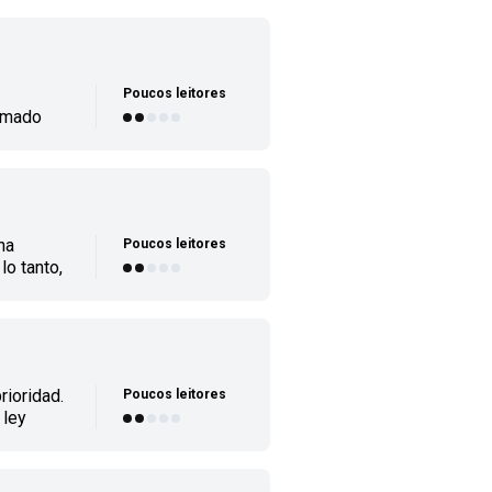
céntimos
mes, la
19€ al
Poucos leitores
ormado
redes
Síguenos
na
Poucos leitores
lo tanto,
.
mis datos
rioridad.
Poucos leitores
 ley
, y con
esta