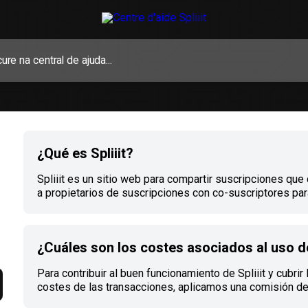
¿Qué es Spliiit?
Spliiit es un sitio web para compartir suscripciones que
a propietarios de suscripciones con co-suscriptores par
dinero. En los últimos años, las suscripciones se han co
en una parte cada vez más importante de nuestros
presupuestos. Al igual que un coche, las suscripciones 
¿Cuáles son los costes asociados al uso de
tener varios asientos. Y como en un coche, ¡es mucho m
llenar los asientos vacíos! Spliiit retoma la filosofía del
Para contribuir al buen funcionamiento de Spliiit y cubrir 
compartido y la extiende al mundo de las suscripciones.
costes de las transacciones, aplicamos una comisión d
con las siguientes reglas. Soy co-suscriptor Me apunté 