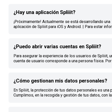
oferta compartida, se aplica una comisión del 5% + 99 
cada mes. Ejemplo: para una oferta compartida de 4€ al 
¿Hay una aplicación Spliiit?
comisión mensual será de 1,19€, es decir, un total de 5,
mes. Soy propietario de una suscripción Si comparto mi
¡Próximamente! Actualmente se está desarrollando una
suscripción de forma ****pública
aplicación de Spliiit para iOS y Android. | Para estar inf
tan pronto como esté disponible, síguenos en nuestras 
sociales. Síguenos en Instagram. Síguenos en Twitter. 
en Facebook.
¿Puedo abrir varias cuentas en Spliiit?
Para asegurar la experiencia de los usuarios de Spliiit, u
cuenta de usuario corresponde a una persona física. Por 
no es posible tener varias cuentas con el mismo nombre
También puedes consultar el artículo ¿Cómo gestionan 
personales?
¿Cómo gestionan mis datos personales?
En Spliiit, la protección de tus datos personales es una p
Cumplimos, en la recogida y gestión de tus datos, con la
francesa de 1978 denominada "Informatique et Libertés"
el reglamento europeo "GDPR" del 27 de abril de 2016.
Encontrarás nuestra política de privacidad completa en 