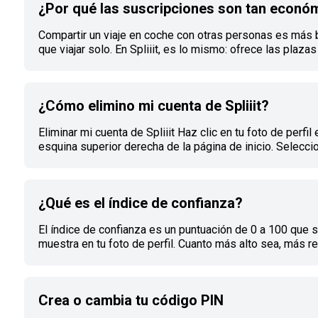
¿Por qué las suscripciones son tan econó
dirección : https://www.spliiit.com/fr/privacy-policies |
ejercer tus derechos en materia de gestión de datos
Compartir un viaje en coche con otras personas es más 
escribiéndonos a [rgpd@spli
que viajar solo. En Spliiit, es lo mismo: ofrece las plazas
restantes de tu suscripción en la plataforma y encuentra
suscriptores para dividir el precio de tu suscripción. Por 
las suscripciones son económicas, legalmente y Spliiit 
¿Cómo elimino mi cuenta de Spliiit?
responsable de asegurar las transacciones. | Una suscri
compartida en Spliiit en España siempre será una suscri
Eliminar mi cuenta de Spliiit Haz clic en tu foto de perfil 
española. Por lo tanto, el precio siempre s
esquina superior derecha de la página de inicio. Selecci
información personal en el menú desplegable. En la parte
de la página, haz clic en eliminar la cuenta. ||| La supresi
cuenta conllevará la terminación y eliminación de todas 
¿Qué es el índice de confianza?
suscripciones actuales.||| Tu información será eliminada
permanentemente de nuestra base de datos.||| No se ef
El índice de confianza es un puntuación de 0 a 100 que 
reembolsos una vez eliminada la cuenta.
muestra en tu foto de perfil. Cuanto más alto sea, más r
tus ofertas estarán en Marketplace. Por lo tanto, es más
probable que encuentres co-suscriptores rápidamente. 
posible aumentar tu índice de confianza realizando acci
Crea o cambia tu código PIN
como actualizar tu foto de perfil o incluso verificar tu n
teléfono. Se puede acceder a la lista de posibles accio