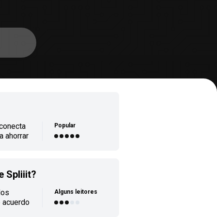
 conecta
Popular
a ahorrar
nvertido
suelen
 Spliiit?
ejor
 coche
los
Alguns leitores
 Así
e acuerdo
a una